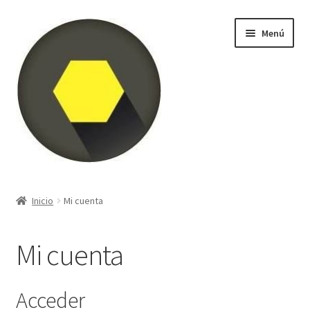
Ir
Ir
Menú
a
al
la
contenido
navegación
Inicio
Inicio
Mi cuenta
Blog
Mi cuenta
Carrito
Finalizar compra
Acceder