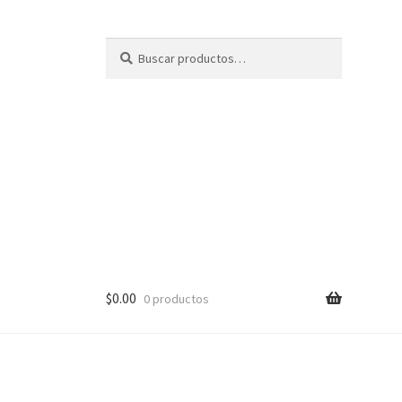
Buscar
B
por:
u
s
c
a
r
$
0.00
0 productos