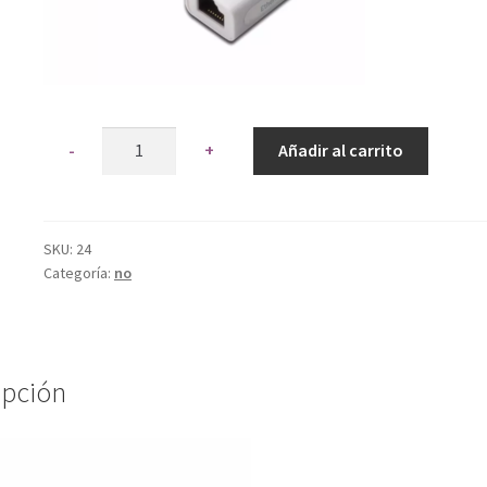
Quantity
Añadir al carrito
SKU:
24
Categoría:
no
ipción