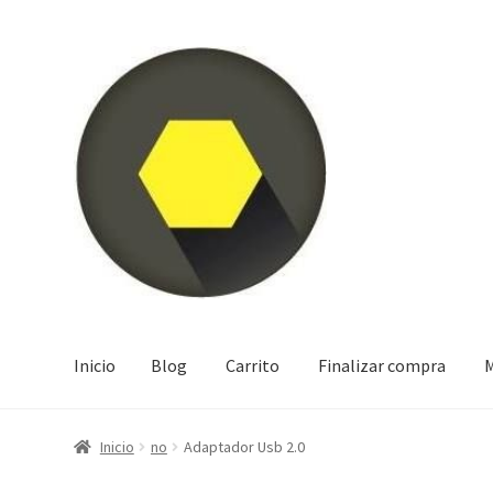
Ir
Ir
a
al
la
contenido
navegación
Inicio
Blog
Carrito
Finalizar compra
M
Inicio
Blog
Carrito
Finalizar compra
Mi cuenta
Tienda
Inicio
no
Adaptador Usb 2.0