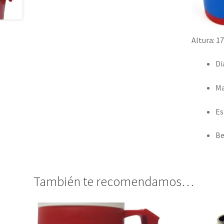
Altura
: 1
Di
Ma
Es
Be
También te recomendamos…