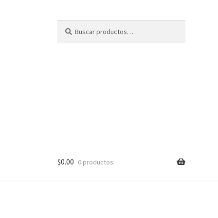
Buscar
B
por:
u
s
c
a
r
$
0.00
0 productos