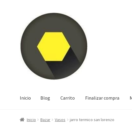
Ir
Ir
a
al
la
contenido
navegación
Inicio
Blog
Carrito
Finalizar compra
M
Inicio
Blog
Carrito
Finalizar compra
Mi cuenta
Tienda
Inicio
Bazar
Vasos
jarro termico san lorenzo