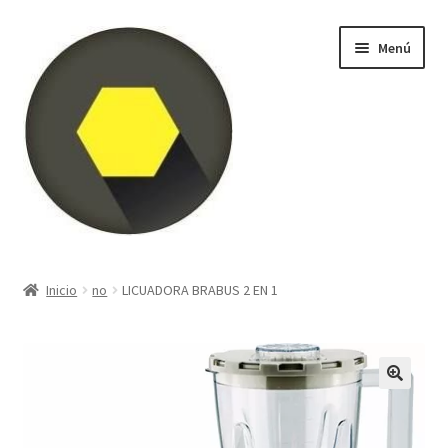
Ir
Ir
Menú
a
al
la
contenido
navegación
Inicio
Inicio
no
LICUADORA BRABUS 2 EN 1
Blog
Carrito
Finalizar compra