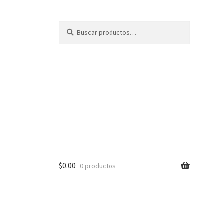
Buscar
B
por:
u
s
c
a
r
$
0.00
0 productos