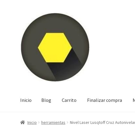
Ir
Ir
a
al
la
contenido
navegación
Inicio
Blog
Carrito
Finalizar compra
M
Inicio
Blog
Carrito
Finalizar compra
Mi cuenta
Tienda
Inicio
herramientas
Nivel Laser Lusqtoff Cruz Autonivel