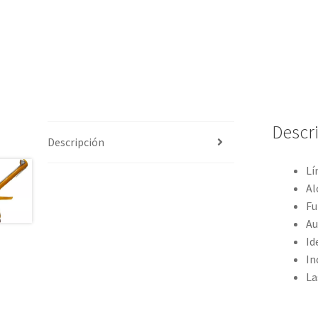
Descr
Descripción
Lí
Al
Fu
Au
Id
In
La