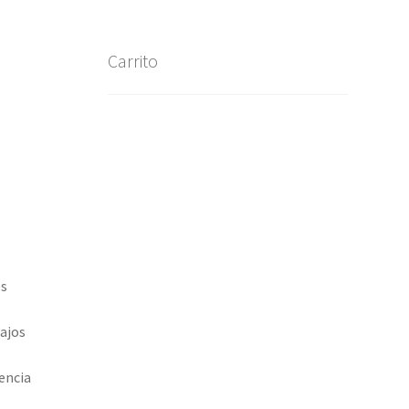
Carrito
es
bajos
encia